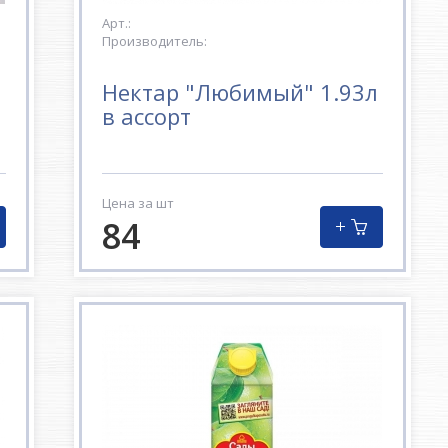
Арт.:
Производитель:
л
Нектар "Любимый" 1.93л
в ассорт
Цена за шт
84