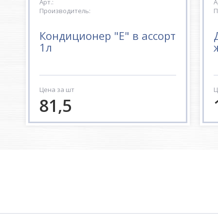
Арт.:
А
Производитель:
П
Кондиционер "Е" в ассорт
1л
Цена за шт
Ц
81,5