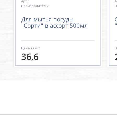
Арт.:
А
Производитель:
П
Для мытья посуды
"Сорти" в ассорт 500мл
Цена за шт
Ц
36,6