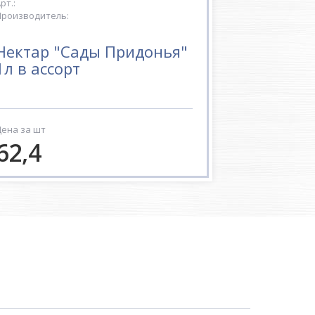
рт.:
роизводитель:
Нектар "Сады Придонья"
1л в ассорт
ена за шт
62,4