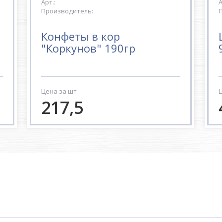
Арт.:
А
Производитель:
П
Конфеты в кор
"Коркунов" 190гр
Цена за шт
Ц
217,5