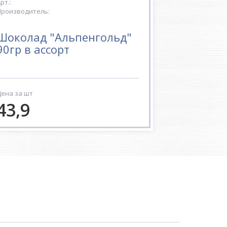
рт.:
роизводитель:
Шоколад "Альпенгольд"
90гр в ассорт
ена за шт
43,9